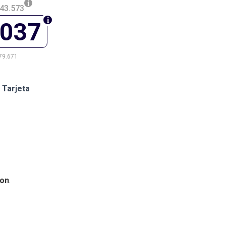
43.573
.037
79.671
 Tarjeta
on
.