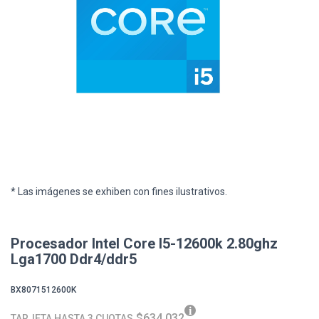
* Las imágenes se exhiben con fines ilustrativos.
Procesador Intel Core I5-12600k 2.80ghz
Lga1700 Ddr4/ddr5
BX8071512600K
$634.032
TARJETA HASTA 3 CUOTAS