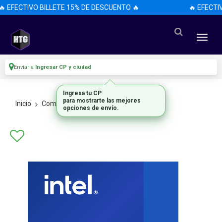
 EFECTIVO BILLETE 15% DE DESCUENTO 🔥
🔥 EFECTI
Enviar a
Ingresar CP y ciudad
Ingresa tu CP
para mostrarte las mejores
Inicio
Componentes De Pc
Procesadores
opciones de envío.