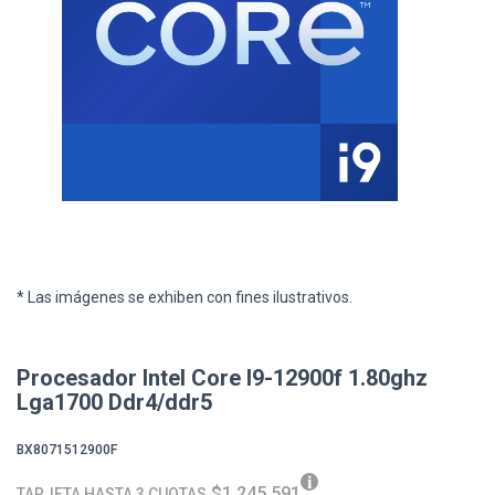
* Las imágenes se exhiben con fines ilustrativos.
Procesador Intel Core I9-12900f 1.80ghz
Lga1700 Ddr4/ddr5
BX8071512900F
$1.245.591
TARJETA HASTA 3 CUOTAS