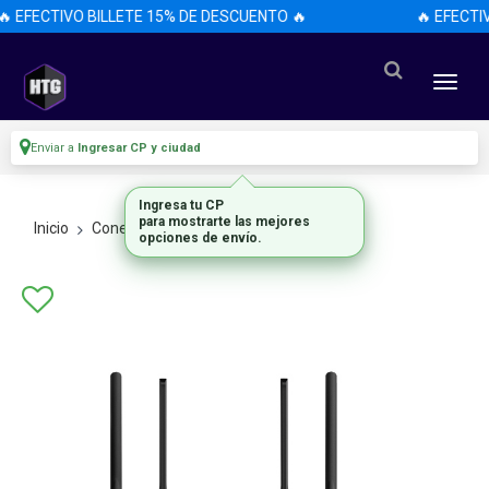
 EFECTIVO BILLETE 15% DE DESCUENTO 🔥
🔥 EFECTI
Enviar a
Ingresar CP y ciudad
Ingresa tu CP
para mostrarte las mejores
Inicio
Conectividad Y Redes
Router
opciones de envío.