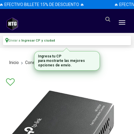
 EFECTIVO BILLETE 15% DE DESCUENTO 🔥
🔥 EFECTI
Enviar a
Ingresar CP y ciudad
Ingresa tu CP
para mostrarte las mejores
Inicio
Conectividad Y Redes
Switches
opciones de envío.