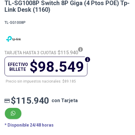
TL-SG1008P Switch 8P Giga (4 Ptos POE) Tp-
Link Desk (1160)
TL-SG1008P
$115.940
TARJETA HASTA 3 CUOTAS
$98.549
EFECTIVO
BILLETE
Precio sin impuestos nacionales: $89.185
$115.940
con Tarjeta
* Disponible 24/48 horas