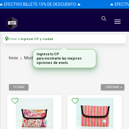
🔥 EFECTIVO BILLETE 15% DE DESCUENTO 🔥
🔥 EFECTI
Enviar a
Ingresar CP y ciudad
Ingresa tu CP
Inicio
Mochilas
FUNDAS
para mostrarte las mejores
opciones de envío.
FILTRAR
ORDENAR