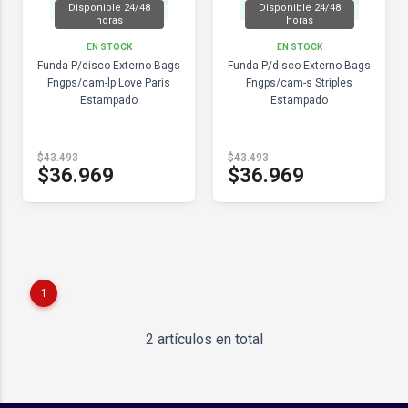
Disponible 24/48
Disponible 24/48
horas
horas
EN STOCK
EN STOCK
Funda P/disco Externo Bags
Funda P/disco Externo Bags
Fngps/cam-lp Love Paris
Fngps/cam-s Striples
Estampado
Estampado
$43.493
$43.493
$36.969
$36.969
1
2 artículos en total