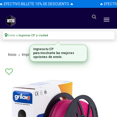
 EFECTIVO BILLETE 15% DE DESCUENTO 🔥
🔥 EFECTI
Enviar a
Ingresar CP y ciudad
Ingresa tu CP
para mostrarte las mejores
Inicio
Impresoras 3d
Filamentos
opciones de envío.