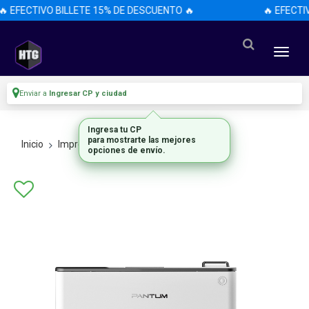
🔥 EFECTIVO BILLETE 15% DE DESCUENTO 🔥
🔥 EFECTI
Enviar a
Ingresar CP y ciudad
Ingresa tu CP
para mostrarte las mejores
Inicio
Impresoras
Laser
opciones de envío.