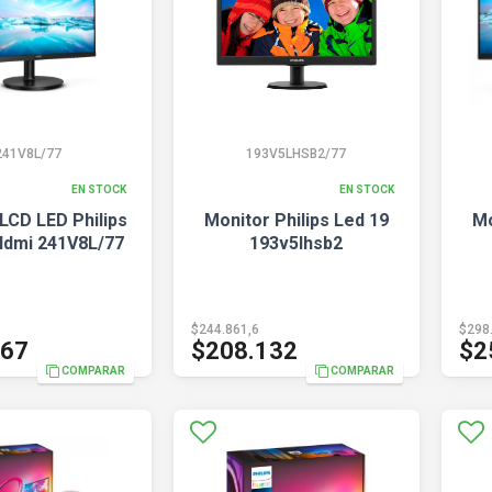
241V8L/77
193V5LHSB2/77
EN STOCK
EN STOCK
LCD LED Philips
Monitor Philips Led 19
Mo
Hdmi 241V8L/77
193v5lhsb2
$244.861,6
$298
467
$208.132
$2
COMPARAR
COMPARAR