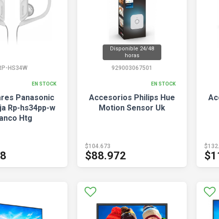
Disponible 24/48
horas
RP-HS34W
929003067501
EN STOCK
EN STOCK
ares Panasonic
Accesorios Philips Hue
Ac
eja Rp-hs34pp-w
Motion Sensor Uk
lanco Htg
$104.673
$132
88
$88.972
$1