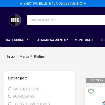
🔥 EFECTIVO BILLETE 15% DE DESCUENTO 🔥
🔥 
CATEGORIAS
ALMACENAMIENTO
MONITORES
C
Inicio
Marca
Philips
Filtrar por:
ORDENAR
CASA INTELIGENTE
AURICULARES
TODOS LOS MONITORES