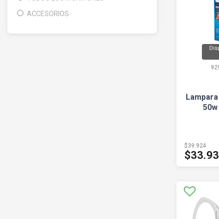
ACCESORIOS
Dis
92
Lampara 
50w
$39.924
$33.9