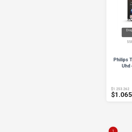
Dis
55
Philips 
Uhd 
$1.253.262
$1.065
1