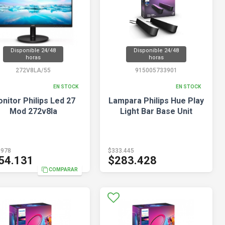
Disponible 24/48
Disponible 24/48
horas
horas
272V8LA/55
915005733901
EN STOCK
EN STOCK
nitor Philips Led 27
Lampara Philips Hue Play
Mod 272v8la
Light Bar Base Unit
.978
$333.445
54.131
$283.428
COMPARAR