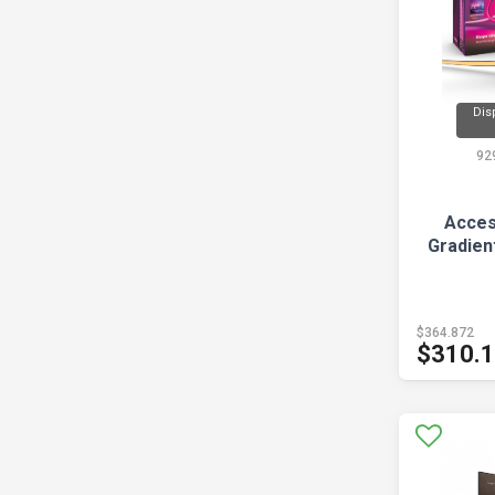
Dis
92
Acces
Gradient
$364.872
$310.