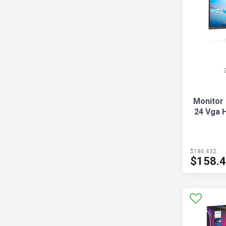
Monitor 
24 Vga 
$186.432
$158.