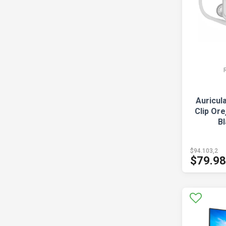
Auricul
Clip Or
B
$94.103,2
$79.9