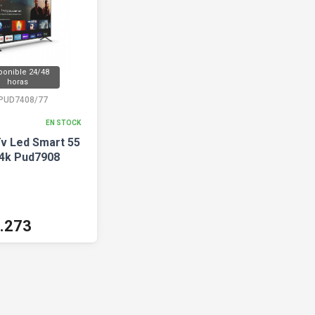
ponible 24/48
horas
PUD7408/77
EN STOCK
Tv Led Smart 55
4k Pud7908
.273