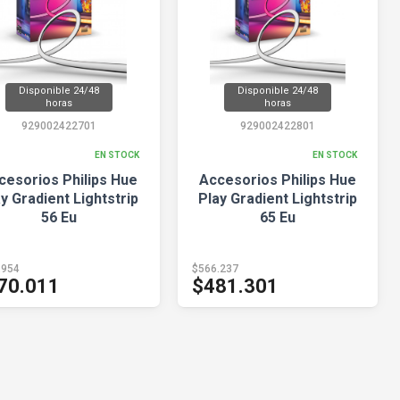
Disponible 24/48
Disponible 24/48
horas
horas
929002422701
929002422801
EN STOCK
EN STOCK
cesorios Philips Hue
Accesorios Philips Hue
y Gradient Lightstrip
Play Gradient Lightstrip
56 Eu
65 Eu
.954
$566.237
70.011
$481.301