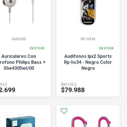
SHE4305
RP-HS34
EN STOCK
EN STOCK
Auriculares Con
Audifonos Ipx2 Sports
rofono Philips Bass +
Rp-hs34 - Negro Color
She4305wt/00
Negro
763,5
$94.103,2
2.699
$79.988