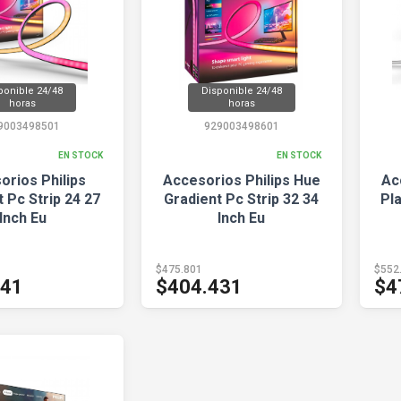
ponible 24/48
Disponible 24/48
horas
horas
9003498501
929003498601
EN STOCK
EN STOCK
orios Philips
Accesorios Philips Hue
Ac
 Pc Strip 24 27
Gradient Pc Strip 32 34
Pla
Inch Eu
Inch Eu
$475.801
$552
141
$404.431
$4