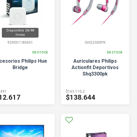
Disponible 24/48
horas
929001180601
SHQ3300PK
EN STOCK
EN STOCK
cesorios Philips Hue
Auriculares Philips
Bridge
Actionfit Deportivos
Shq3300pk
.491
$163.110,2
12.617
$138.644