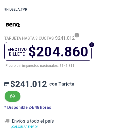
9H.LGELA.TPR
$241.012
TARJETA HASTA 3 CUOTAS
$204.860
EFECTIVO
BILLETE
Precio sin impuestos nacionales: $141.811
$241.012
con Tarjeta
* Disponible 24/48 horas
Envíos a todo el país
¡CALCULAR ENVÍO!