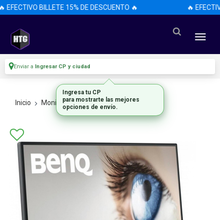
 EFECTIVO BILLETE 15% DE DESCUENTO 🔥
🔥 EFECTIV
Enviar a
Ingresar CP y ciudad
Inicio
Monitores
Todos Los Monitores