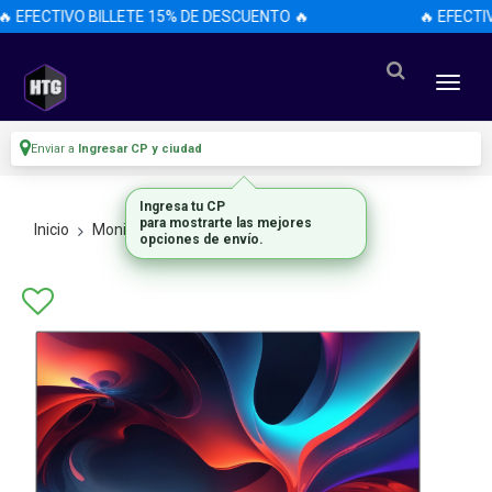
 EFECTIVO BILLETE 15% DE DESCUENTO 🔥
🔥 EFECTIV
Enviar a
Ingresar CP y ciudad
Ingresa tu CP
para mostrarte las mejores
Inicio
Monitores
Todos Los Monitores
opciones de envío.