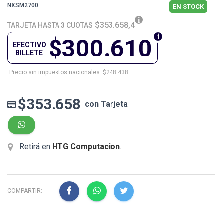
NXSM2700
EN STOCK
$353.658,4
TARJETA HASTA 3 CUOTAS
$300.610
EFECTIVO
BILLETE
Precio sin impuestos nacionales: $248.438
$353.658
con Tarjeta
Retirá en
HTG Computacion
.
COMPARTIR: