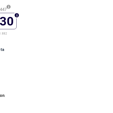
.447
130
1.882
eta
on
.