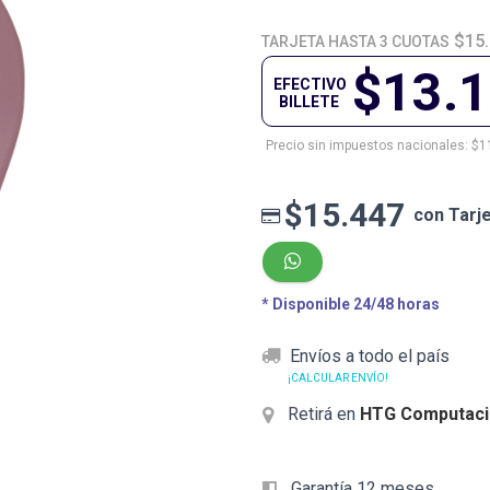
$15
TARJETA HASTA 3 CUOTAS
$13.
EFECTIVO
BILLETE
Precio sin impuestos nacionales: $1
$15.447
con Tarj
* Disponible 24/48 horas
Envíos a todo el país
¡CALCULAR ENVÍO!
Retirá en
HTG Computaci
Garantía 12 meses