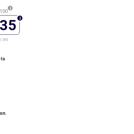
.100
735
2.385
eta
on
.