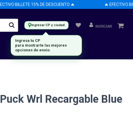
IVO BILLETE 15% DE DESCUENTO 🔥
🔥 EFECTIVO BILL
Ingresar CP y ciudad
INGRESAR
Ingresa tu CP
para mostrarte las mejores
opciones de envío.
Puck Wrl Recargable Blue