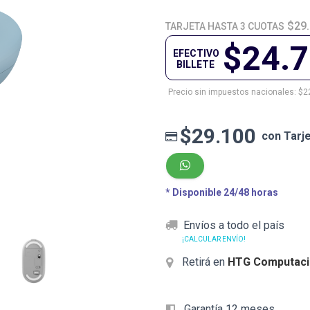
$29
TARJETA HASTA 3 CUOTAS
$24.
EFECTIVO
BILLETE
Precio sin impuestos nacionales: $2
$29.100
con Tarj
* Disponible 24/48 horas
Envíos a todo el país
¡CALCULAR ENVÍO!
Retirá en
HTG Computaci
Garantía 12 meses