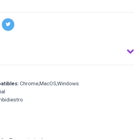
atibles:
Chrome,MacOS,Windows
al
bidiestro