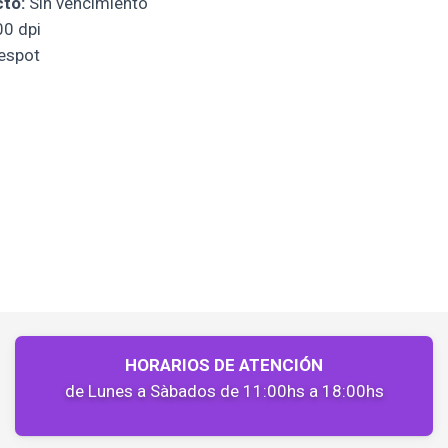
cto:
Sin vencimiento
0 dpi
espot
HORARIOS DE ATENCIÓN
de Lunes a Sàbados de 11:00hs a 18:00hs