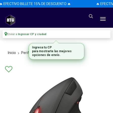
 EFECTIVO BILLETE 15% DE DESCUENTO 🔥
🔥 EFECTIV
Enviar a
Ingresar CP y ciudad
Ingresa tu CP
para mostrarte las mejores
Inicio
Perifericos
Mouses
opciones de envío.