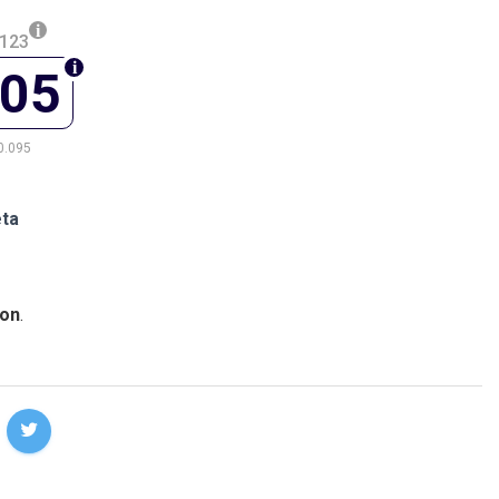
.123
205
0.095
eta
on
.