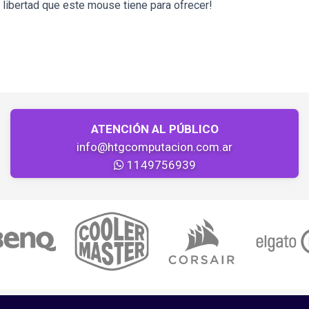
 libertad que este mouse tiene para ofrecer!
ATENCIÓN AL PÚBLICO
info@htgcomputacion.com.ar
1149756939