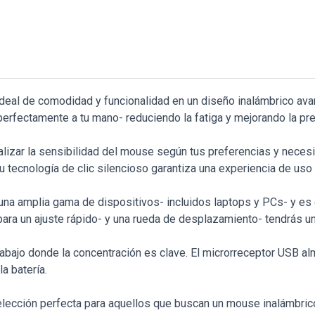
deal de comodidad y funcionalidad en un diseño inalámbrico avan
rfectamente a tu mano- reduciendo la fatiga y mejorando la prec
izar la sensibilidad del mouse según tus preferencias y necesid
tecnología de clic silencioso garantiza una experiencia de uso 
 una amplia gama de dispositivos- incluidos laptops y PCs- y 
ara un ajuste rápido- y una rueda de desplazamiento- tendrás un
abajo donde la concentración es clave. El microrreceptor USB alm
a batería.
elección perfecta para aquellos que buscan un mouse inalámbri