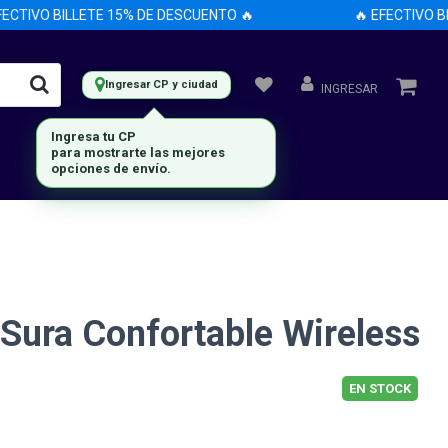
TIVO BILLETE 15% DE DESCUENTO 🔥
🔥 EFECTIVO BILL
Ingresar CP y ciudad
INGRESAR
Ingresa tu CP
para mostrarte las mejores
opciones de envío.
Sura Confortable Wireless
EN STOCK