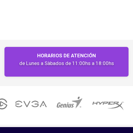
HORARIOS DE ATENCIÓN
de Lunes a Sàbados de 11:00hs a 18:00hs