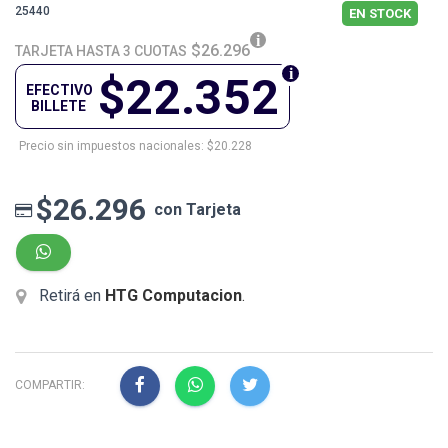
25440
EN STOCK
$26.296
TARJETA HASTA 3 CUOTAS
$22.352
EFECTIVO
BILLETE
Precio sin impuestos nacionales: $20.228
$26.296
con Tarjeta
Retirá en
HTG Computacion
.
COMPARTIR: