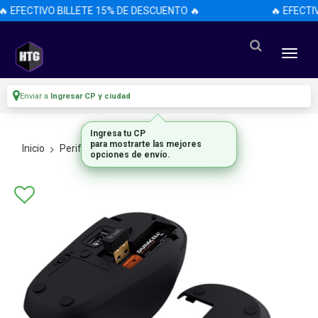
 EFECTIVO BILLETE 15% DE DESCUENTO 🔥
🔥 EFECTI
Enviar a
Ingresar CP y ciudad
Ingresa tu CP
para mostrarte las mejores
Inicio
Perifericos
Mouses
opciones de envío.