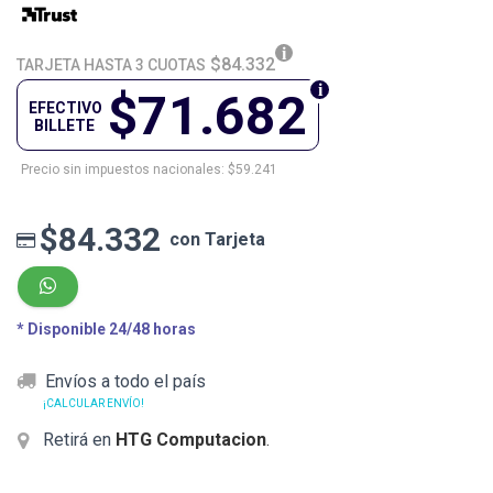
$84.332
TARJETA HASTA 3 CUOTAS
$71.682
EFECTIVO
BILLETE
Precio sin impuestos nacionales: $59.241
$84.332
con Tarjeta
* Disponible 24/48 horas
Envíos a todo el país
¡CALCULAR ENVÍO!
Retirá en
HTG Computacion
.