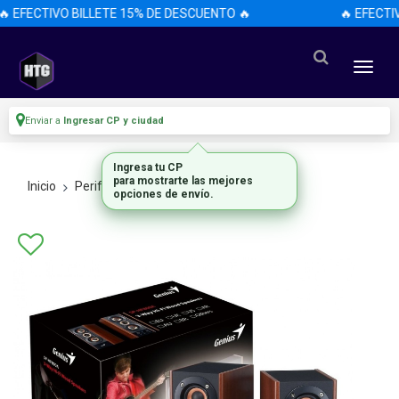
 EFECTIVO BILLETE 15% DE DESCUENTO 🔥
🔥 EFECTI
Enviar a
Ingresar CP y ciudad
Ingresa tu CP
para mostrarte las mejores
Inicio
Perifericos
Parlantes
opciones de envío.