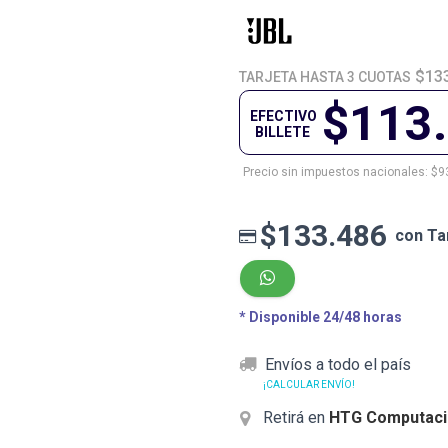
$13
TARJETA HASTA 3 CUOTAS
$113
EFECTIVO
BILLETE
Precio sin impuestos nacionales: $9
$133.486
con Ta
* Disponible 24/48 horas
Envíos a todo el país
¡CALCULAR ENVÍO!
Retirá en
HTG Computaci