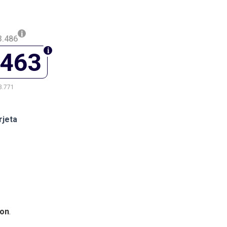
3.486
.463
3.771
rjeta
on
.