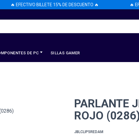
🔥 EFECTIVO BILLETE 15% DE DESCUENTO 🔥
🔥 EFE
OMPONENTES DE PC
SILLAS GAMER
PARLANTE J
ROJO (0286
JBLCLIP5REDAM