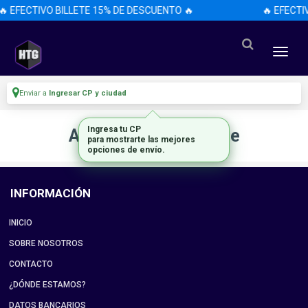
🔥 EFECTIVO BILLETE 15% DE DESCUENTO 🔥
🔥 EFECTI
Enviar a
Ingresar CP y ciudad
Ingresa tu CP
Artículo no disponible
para mostrarte las mejores
opciones de envío.
INFORMACIÓN
INICIO
SOBRE NOSOTROS
CONTACTO
¿DÓNDE ESTAMOS?
DATOS BANCARIOS