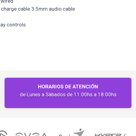
 wired
charge cable 3.5mm audio cable
lay controls
HORARIOS DE ATENCIÓN
de Lunes a Sàbados de 11:00hs a 18:00hs