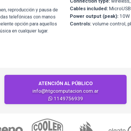
Connection type:
wireless,
Cables included:
MicroUSB 
men, reproducción y pausa de
Power output (peak):
10W
madas telefónicas con manos
Controls:
volume control, p
celente opción para aquellos
úsica en cualquier lugar.
ATENCIÓN AL PÚBLICO
info@htgcomputacion.com.ar
1149756939