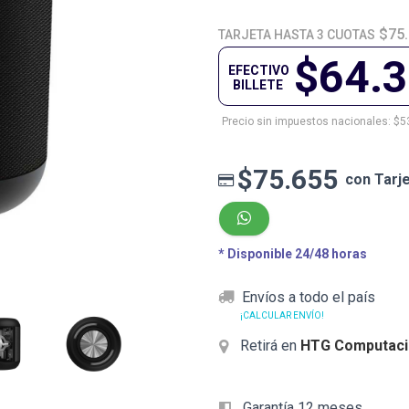
$75
TARJETA HASTA 3 CUOTAS
$64.
EFECTIVO
BILLETE
Precio sin impuestos nacionales: $5
$75.655
con Tarj
* Disponible 24/48 horas
Envíos a todo el país
¡CALCULAR ENVÍO!
Retirá en
HTG Computaci
Garantía 12 meses