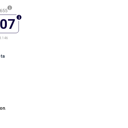
.655
307
3.146
eta
on
.