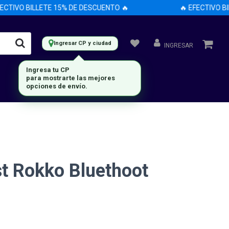
TIVO BILLETE 15% DE DESCUENTO 🔥
🔥 EFECTIVO BILL
Ingresar CP y ciudad
INGRESAR
Ingresa tu CP
para mostrarte las mejores
opciones de envío.
st Rokko Bluethoot