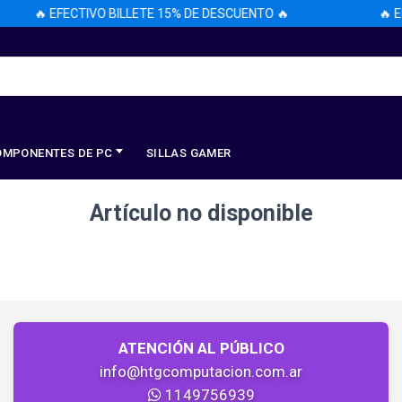
🔥 EFECTIVO BILLETE 15% DE DESCUENTO 🔥
🔥 EF
OMPONENTES DE PC
SILLAS GAMER
Artículo no disponible
ATENCIÓN AL PÚBLICO
info@htgcomputacion.com.ar
1149756939