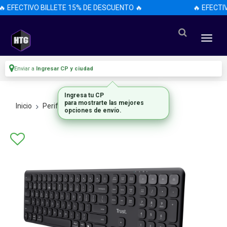
 EFECTIVO BILLETE 15% DE DESCUENTO 🔥
🔥 EFECTIV
Enviar a
Ingresar CP y ciudad
Ingresa tu CP
para mostrarte las mejores
Inicio
Perifericos
Teclados
opciones de envío.