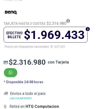
$2.316.980
TARJETA HASTA 3 CUOTAS
$1.969.433
EFECTIVO
BILLETE
Precio sin impuestos nacionales: $1.627.631
$2.316.980
con Tarjeta
* Disponible 24/48 horas
Envíos a todo el país
¡CALCULAR ENVÍO!
Retirá en
HTG Computacion
.