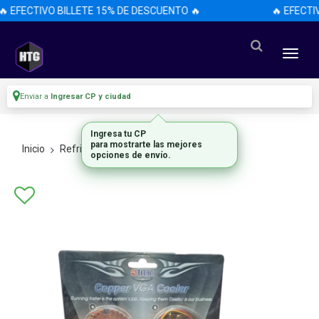
 EFECTIVO BILLETE 15% DE DESCUENTO 🔥
🔥 EFECTI
Enviar a
Ingresar CP y ciudad
Ingresa tu CP
para mostrarte las mejores
Inicio
Refrigeracion
Aire
opciones de envío.