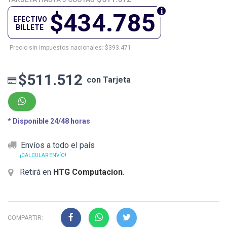
$434.785
EFECTIVO
BILLETE
Precio sin impuestos nacionales: $393.471
$511.512
con Tarjeta
* Disponible 24/48 horas
Envíos a todo el país
¡CALCULAR ENVÍO!
Retirá en
HTG Computacion
.
COMPARTIR: