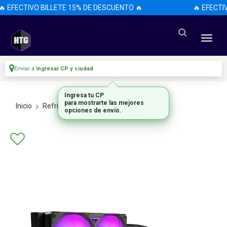
 EFECTIVO BILLETE 15% DE DESCUENTO 🔥
🔥 EFECTI
Enviar a
Ingresar CP y ciudad
Ingresa tu CP
para mostrarte las mejores
Inicio
Refrigeracion
Aire
opciones de envío.