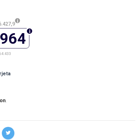
.427,9
.964
64.433
rjeta
on
.