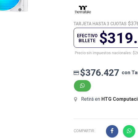
$376
TARJETA HASTA 3 CUOTAS
$319
EFECTIVO
BILLETE
Precio sin impuestos nacionales: $2
$376.427
con Ta
Retirá en
HTG Computaci
COMPARTIR: