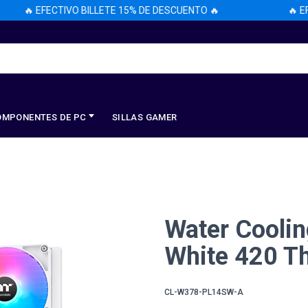
🔥 EFECTIVO BILLETE 15% DE DESCUENTO 🔥
🔥 EFEC
OMPONENTES DE PC
SILLAS GAMER
Water Cooli
White 420 T
CL-W378-PL14SW-A