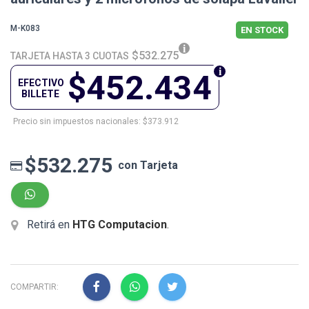
M-K083
EN STOCK
$532.275
TARJETA HASTA 3 CUOTAS
$452.434
EFECTIVO
BILLETE
Precio sin impuestos nacionales: $373.912
$532.275
con Tarjeta
Retirá en
HTG Computacion
.
COMPARTIR: