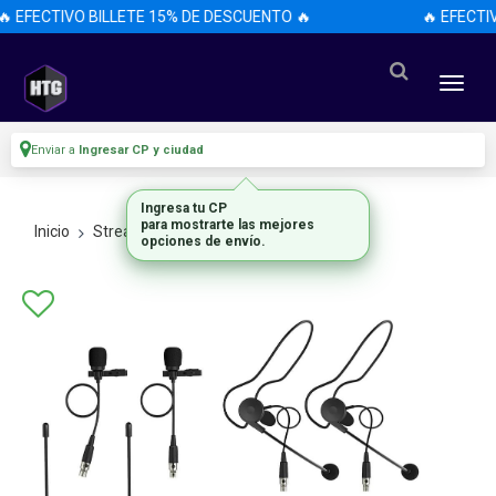
 EFECTIVO BILLETE 15% DE DESCUENTO 🔥
🔥 EFECTIV
Enviar a
Ingresar CP y ciudad
Ingresa tu CP
para mostrarte las mejores
Inicio
Stream
Todo En Stream
opciones de envío.