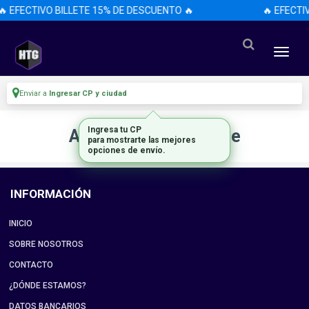
🔥 EFECTIVO BILLETE 15% DE DESCUENTO 🔥
🔥 EFECTI
Enviar a
Ingresar CP y ciudad
Ingresa tu CP
Artículo no disponible
para mostrarte las mejores
opciones de envío.
INFORMACIÓN
INICIO
SOBRE NOSOTROS
CONTACTO
¿DÓNDE ESTAMOS?
DATOS BANCARIOS