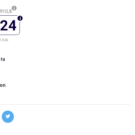
910,8
324
0.846
eta
on
.