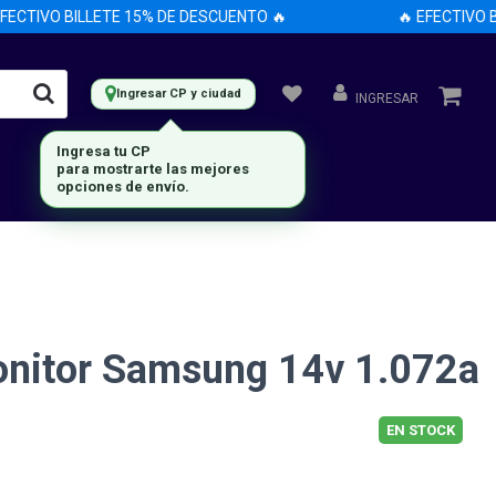
CTIVO BILLETE 15% DE DESCUENTO 🔥
🔥 EFECTIVO BI
Ingresar CP y ciudad
INGRESAR
Ingresa tu CP
para mostrarte las mejores
opciones de envío.
onitor Samsung 14v 1.072a
EN STOCK