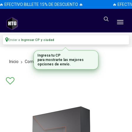
🔥 EFECTIVO BILLETE 15% DE DESCUENTO 🔥
🔥 EFECTI
Enviar a
Ingresar CP y ciudad
Ingresa tu CP
para mostrarte las mejores
Inicio
Componentes De Pc
Procesadores
opciones de envío.