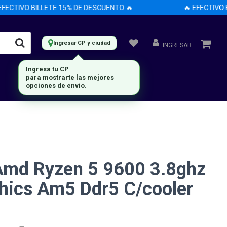
ECTIVO BILLETE 15% DE DESCUENTO 🔥
🔥 EFECTIVO BI
Ingresar CP y ciudad
INGRESAR
Ingresa tu CP
para mostrarte las mejores
opciones de envío.
Amd Ryzen 5 9600 3.8ghz
hics Am5 Ddr5 C/cooler