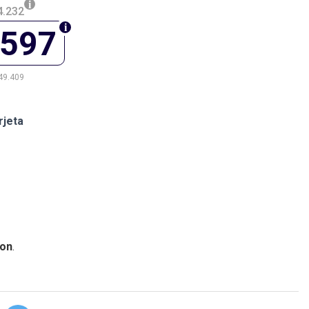
4.232
.597
49.409
rjeta
on
.