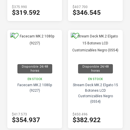
$375.990
$407.700
$319.592
$346.545
Disponible 24/48
Disponible 24/48
horas
horas
EN STOCK
EN STOCK
Facecam MK.2 1080p
Stream Deck MK.2 Elgato 15
(9227)
Botones LCD
Customizables Negro
(0554)
$417.573
$450.496
$354.937
$382.922