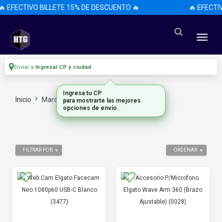
 EFECTIVO BILLETE 15% DE DESCUENTO 🔥
🔥 EFECTIV
Enviar a
Ingresar CP y ciudad
Ingresa tu CP
Inicio
Marca
Elgato
para mostrarte las mejores
opciones de envío.
FILTRAR POR
ORDENAR