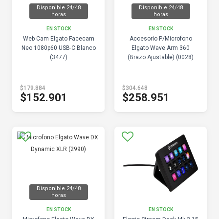
Disponible 24/48
Disponible 24/48
horas
horas
EN STOCK
EN STOCK
Web Cam Elgato Facecam
Accesorio P/Microfono
Neo 1080p60 USB-C Blanco
Elgato Wave Arm 360
(3477)
(Brazo Ajustable) (0028)
$179.884
$304.648
$152.901
$258.951
Disponible 24/48
horas
EN STOCK
EN STOCK