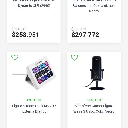
Microfono Elgato Wave DX
Elgato Stream Deck Mk.2 15
Dynamic XLR (2990)
Botones Lcd Customizable
Negro
$304.648
$350.320
$258.951
$297.772
EN STOCK
EN STOCK
Elgato Stream Deck MK.2 15
Microfono Gamer Elgato
Externa Blanco
Wave:3 Usb-c Color Negro