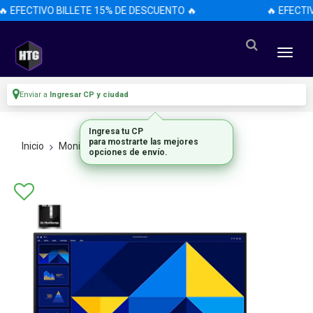
 EFECTIVO BILLETE 15% DE DESCUENTO 🔥
🔥 EFECTIV
Enviar a
Ingresar CP y ciudad
Ingresa tu CP
para mostrarte las mejores
Inicio
Monitores
Todos Los Monitores
opciones de envío.