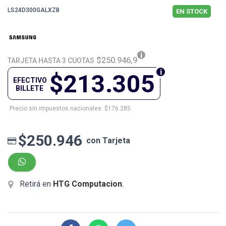
LS24D300GALXZB
EN STOCK
$250.946,9
TARJETA HASTA 3 CUOTAS
$213.305
EFECTIVO
BILLETE
Precio sin impuestos nacionales: $176.285
$250.946
con Tarjeta
Retirá en
HTG Computacion
.