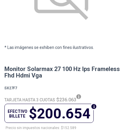
* Las imágenes se exhiben con fines ilustrativos.
Monitor Solarmax 27 100 Hz Ips Frameless
Fhd Hdmi Vga
SX27F7
$236.063
TARJETA HASTA 3 CUOTAS
$200.654
EFECTIVO
BILLETE
Precio sin impuestos nacionales: $152.589