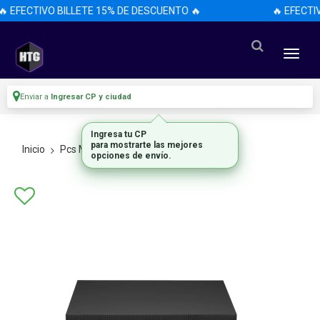
 EFECTIVO BILLETE 15% DE DESCUENTO 🔥
🔥 EFECTI
Enviar a
Ingresar CP y ciudad
Ingresa tu CP
para mostrarte las mejores
Inicio
Pcs Mini
Todas Las Pcs Mini
opciones de envío.