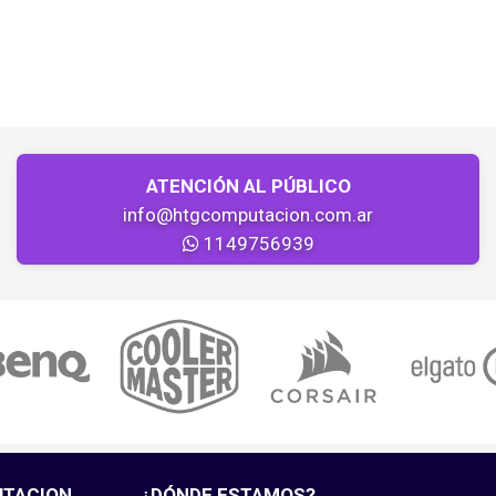
ATENCIÓN AL PÚBLICO
info@htgcomputacion.com.ar
1149756939
UTACION
¿DÓNDE ESTAMOS?