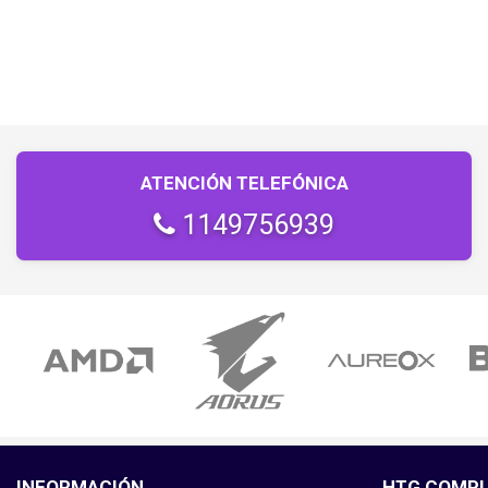
ATENCIÓN TELEFÓNICA
1149756939
INFORMACIÓN
HTG COMP