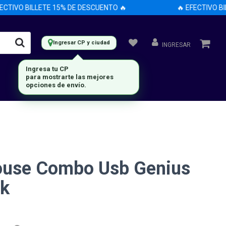
TIVO BILLETE 15% DE DESCUENTO 🔥
🔥 EFECTIVO BILL
Ingresar CP y ciudad
INGRESAR
Ingresa tu CP
para mostrarte las mejores
opciones de envío.
ouse Combo Usb Genius
k