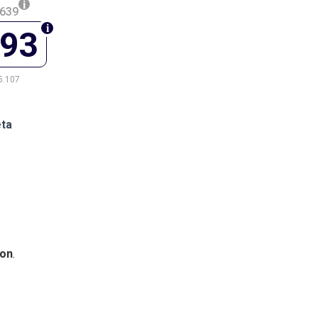
.639
693
5.107
eta
on
.