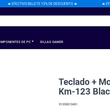
🔥 EFECTIVO BILLETE 15% DE DESCUENTO 🔥
🔥 EFEC
OMPONENTES DE PC
SILLAS GAMER
Teclado + M
Km-123 Blac
31330013401