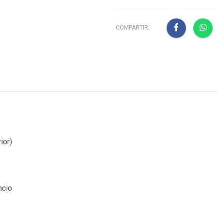
COMPARTIR:
ior)
ncio