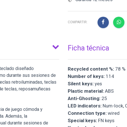
COMPARTIR:
Ficha técnica
eclado diseñado
Recycled content %:
78 %
imo durante sus sesiones de
Number of keys:
114
eclas retroiluminadas, teclas
Silent keys:
yes
s de teclas, reposamuñecas
Plastic material:
ABS
Anti-Ghosting:
25
LED indicators:
Num-lock, C
cia de juego cómoda y
Connection type:
wired
da. Además, la
Special keys:
FN keys
isual durante sesiones de