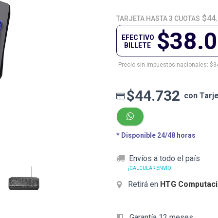
$44
TARJETA HASTA 3 CUOTAS
$38.
EFECTIVO
BILLETE
Precio sin impuestos nacionales: $3
$44.732
con Tarj
* Disponible 24/48 horas
Envíos a todo el país
¡CALCULAR ENVÍO!
Retirá en
HTG Computaci
Garantía 12 meses