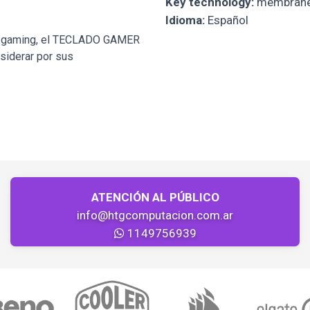
Key technology:
membran
Idioma:
Español
ra gaming, el TECLADO GAMER
iderar por sus
ATENCIÓN AL PÚBLICO
info@htgcomputacion.com.ar
1149756939