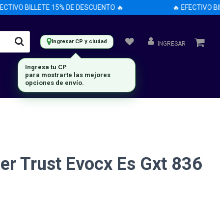
TIVO BILLETE 15% DE DESCUENTO 🔥
🔥 EFECTIVO BILL
Ingresar CP y ciudad
INGRESAR
Ingresa tu CP
para mostrarte las mejores
opciones de envío.
r Trust Evocx Es Gxt 836