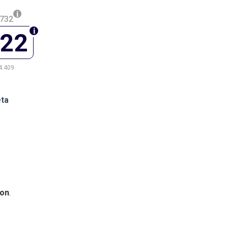
.732
022
4.409
eta
on
.