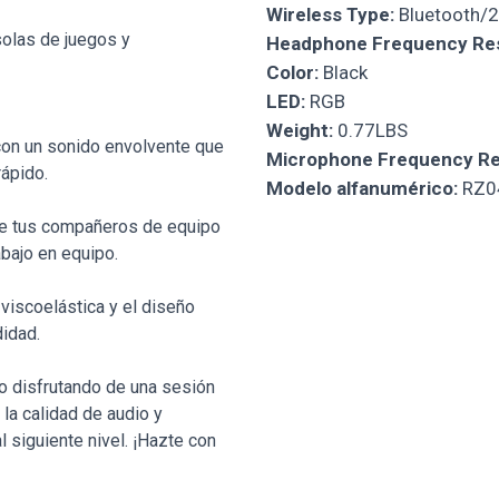
Wireless Type:
Bluetooth/
solas de juegos y
Headphone Frequency Re
Color:
Black
LED:
RGB
Weight:
0.77LBS
 con un sonido envolvente que
Microphone Frequency R
rápido.
Modelo alfanumérico:
RZ0
que tus compañeros de equipo
abajo en equipo.
viscoelástica y el diseño
didad.
o disfrutando de una sesión
 la calidad de audio y
 siguiente nivel. ¡Hazte con