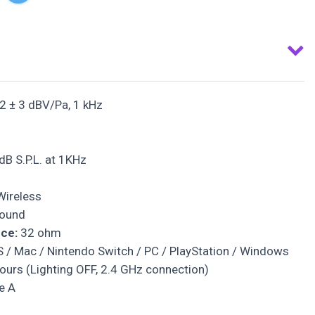
2 ± 3 dBV/Pa, 1 kHz
B S.P.L. at 1KHz
Wireless
Sound
ce:
32 ohm
S / Mac / Nintendo Switch / PC / PlayStation / Windows
ours (Lighting OFF, 2.4 GHz connection)
e A