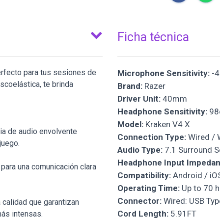
Ficha técnica
erfecto para tus sesiones de
Microphone Sensitivity:
-4
coelástica, te brinda
Brand:
Razer
Driver Unit:
40mm
Headphone Sensitivity:
98d
Model:
Kraken V4 X
cia de audio envolvente
Connection Type:
Wired / 
juego.
Audio Type:
7.1 Surround 
Headphone Input Impedan
 para una comunicación clara
Compatibility:
Android / iO
Operating Time:
Up to 70 h
Connector:
Wired: USB Typ
a calidad que garantizan
Cord Length:
5.91FT
más intensas.