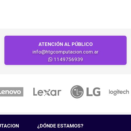
ATENCIÓN AL PÚBLICO
info@htgcomputacion.com.ar
1149756939
UTACION
¿DÓNDE ESTAMOS?