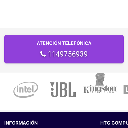
ATENCIÓN TELEFÓNICA
1149756939
INFORMACIÓN
HTG COMP