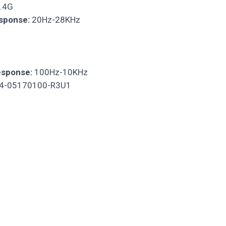
2.4G
sponse:
20Hz-28KHz
esponse:
100Hz-10KHz
4-05170100-R3U1