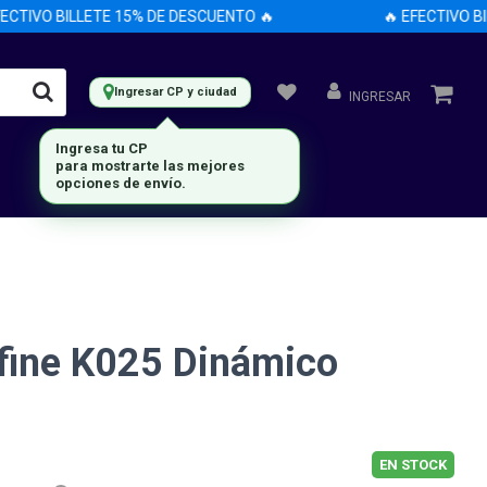
TIVO BILLETE 15% DE DESCUENTO 🔥
🔥 EFECTIVO BILL
Ingresar CP y ciudad
INGRESAR
Ingresa tu CP
para mostrarte las mejores
opciones de envío.
fine K025 Dinámico
EN STOCK