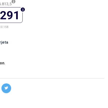
.813,5
.291
10.158
rjeta
on
.